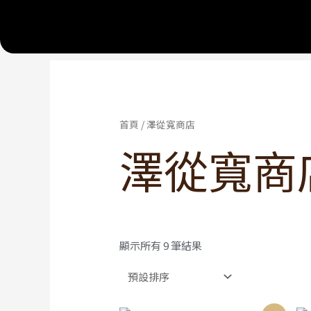
首頁
/ 澤從寬商店
澤從寬商
顯示所有 9 筆結果