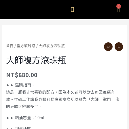
0
首頁
/
複方滾珠瓶
/ 大師複方滾珠瓶
大師複方滾珠瓶
NT$
880.00
►► 選購指南：
這是一瓶我非常喜歡的配方，因為永久花可以對去瘀及痠痛有
效。忙碌工作讓我身體容易疲累痠痛所以就靠「大師」掌門，我
的身體可舒服多了。
►► 精油容量：10ml
►► 銷售地區