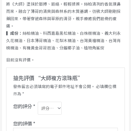
將《大師》塗抹於脈搏、筋絡，輕輕揉擦，絲柏清冽的香氣撲鼻
而來，融合了薄荷的清爽與森林系的木質基調，彷彿大師剛剛採
藥回來，帶著穿過森林與草原的清芬，親手療癒我們筋骨的痠
痛。
▍成份：
絲柏精油、科西嘉島黑松精油、白株樹精油、義大利永
久花精油、日本薄荷精油、花梨木精油、台灣黃檜精油、台灣肖
楠精油、有機黃金荷荷芭油、分餾椰子油、植物角鯊烷
目前沒有評價。
搶先評價 “大師複方滾珠瓶”
發佈留言必須填寫的電子郵件地址不會公開。
必填欄位標
示為
*
您的評分
*
您的評價
*