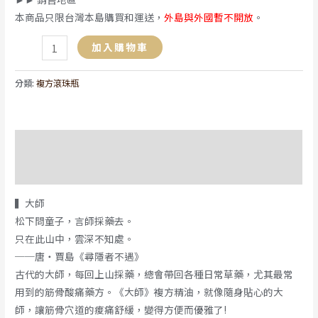
本商品只限台灣本島購買和運送，
外島與外國暫不開放
。
加入購物車
分類:
複方滾珠瓶
描述
評價 (0)
▍大師
松下問童子，言師採藥去。
只在此山中，雲深不知處。
──唐‧賈島《尋隱者不遇》
古代的大師，每回上山採藥，總會帶回各種日常草藥，尤其最常
用到的筋骨酸痛藥方。《大師》複方精油，就像隨身貼心的大
師，讓筋骨穴道的痠痛舒緩，變得方便而優雅了!